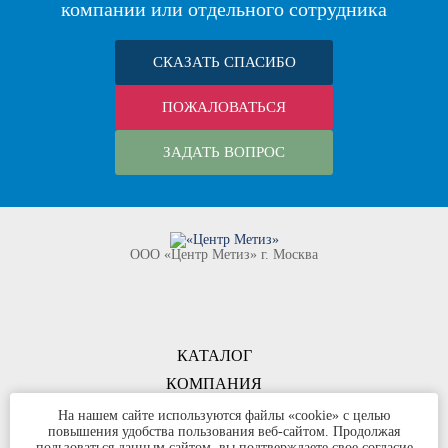
компании или отдельного сотрудника
СКАЗАТЬ СПАСИБО
ПОЖАЛОВАТЬСЯ
ЗАДАТЬ ВОПРОС
ООО «Центр Метиз» г. Москва
КАТАЛОГ
КОМПАНИЯ
КОНТАКТЫ
На нашем сайте используются файлы «cookie» с целью
повышения удобства пользования веб-сайтом. Продолжая
©
ООО «Центр Метиз»
2000-2026
пользоваться данным сайтом, вы подтверждаете свое согласие