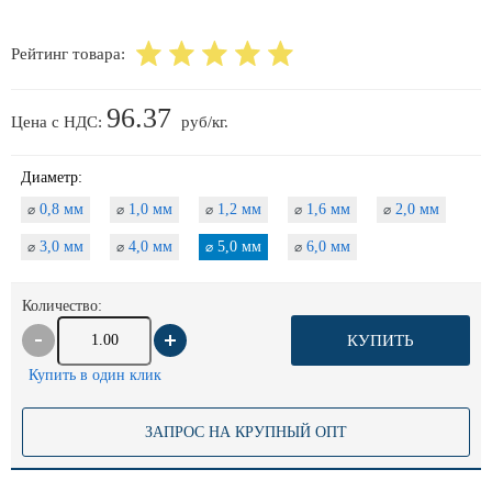
Рейтинг товара:
96.37
Цена с НДС:
руб/кг.
Диаметр:
0,8 мм
1,0 мм
1,2 мм
1,6 мм
2,0 мм
⌀
⌀
⌀
⌀
⌀
3,0 мм
4,0 мм
5,0 мм
6,0 мм
⌀
⌀
⌀
⌀
Количество:
КУПИТЬ
Купить в один клик
ЗАПРОС НА КРУПНЫЙ ОПТ