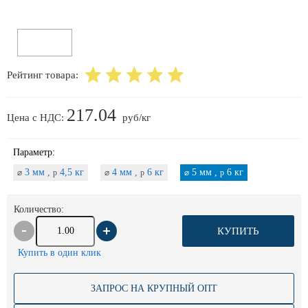
Рейтинг товара:
217.04
Цена с НДС:
руб/кг
Параметр:
3 мм ,
4,5 кг
4 мм ,
6 кг
5 мм ,
6 кг
⌀
p
⌀
p
⌀
p
Количество:
КУПИТЬ
Купить в один клик
ЗАПРОС НА КРУПНЫЙ ОПТ