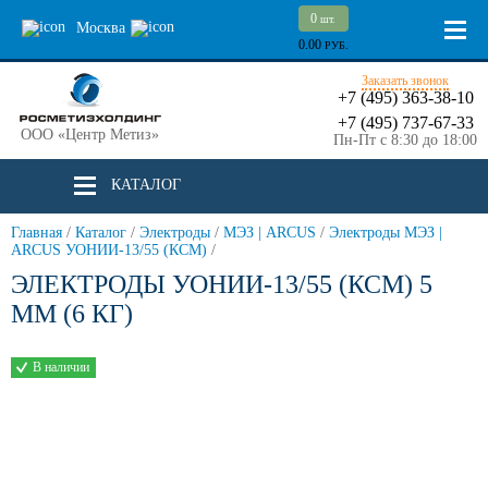
0
шт.
Москва
0.00
РУБ.
Заказать звонок
+7 (495) 363-38-10
+7 (495) 737-67-33
ООО «Центр Метиз»
Пн-Пт с 8:30 до 18:00
КАТАЛОГ
Главная
/
Каталог
/
Электроды
/
МЭЗ | ARCUS
/
Электроды МЭЗ |
ARCUS УОНИИ-13/55 (КСМ)
/
ЭЛЕКТРОДЫ УОНИИ-13/55 (КСМ) 5
ММ (6 КГ)
В наличии