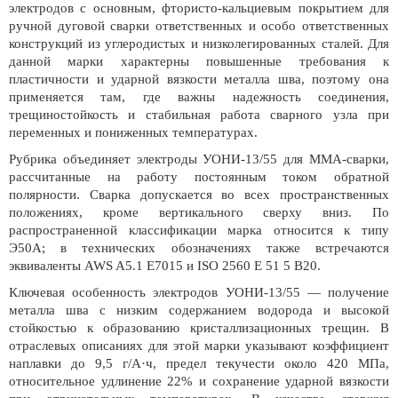
электродов с основным, фтористо-кальциевым покрытием для
ручной дуговой сварки ответственных и особо ответственных
конструкций из углеродистых и низколегированных сталей. Для
данной марки характерны повышенные требования к
пластичности и ударной вязкости металла шва, поэтому она
применяется там, где важны надежность соединения,
трещиностойкость и стабильная работа сварного узла при
переменных и пониженных температурах.
Рубрика объединяет электроды УОНИ-13/55 для MMA-сварки,
рассчитанные на работу постоянным током обратной
полярности. Сварка допускается во всех пространственных
положениях, кроме вертикального сверху вниз. По
распространенной классификации марка относится к типу
Э50А; в технических обозначениях также встречаются
эквиваленты AWS A5.1 E7015 и ISO 2560 E 51 5 B20.
Ключевая особенность электродов УОНИ-13/55 — получение
металла шва с низким содержанием водорода и высокой
стойкостью к образованию кристаллизационных трещин. В
отраслевых описаниях для этой марки указывают коэффициент
наплавки до 9,5 г/А·ч, предел текучести около 420 МПа,
относительное удлинение 22% и сохранение ударной вязкости