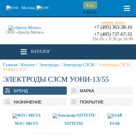
0
шт.
Москва
0.00
РУБ.
Заказать звонок
+7 (495) 363-38-10
ООО «Центр Метиз»
+7 (495) 737-67-33
Пн-Пт с 8:30 до 18:00
КАТАЛОГ
Главная
/
Каталог
/
Электроды
/
Электроды СЗСМ
/
Электроды СЗСМ
УОНИ-13/55
ЭЛЕКТРОДЫ СЗСМ УОНИ-13/55
БРЕНД
МАРКА
НАЗНАЧЕНИЕ
ПОКРЫТИЕ
МЭЗ | ARCUS
NITTETSU
ESAB