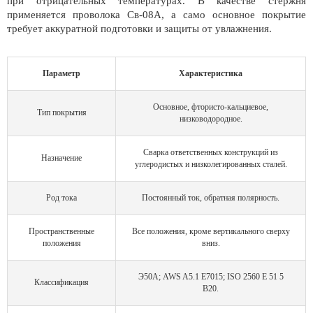
при отрицательных температурах. В качестве стержня
применяется проволока Св-08А, а само основное покрытие
требует аккуратной подготовки и защиты от увлажнения.
Параметр
Характеристика
Основное, фтористо-кальциевое,
Тип покрытия
низководородное.
Сварка ответственных конструкций из
Назначение
углеродистых и низколегированных сталей.
Род тока
Постоянный ток, обратная полярность.
Пространственные
Все положения, кроме вертикального сверху
положения
вниз.
Э50А; AWS A5.1 E7015; ISO 2560 E 51 5
Классификация
B20.