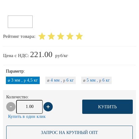
Рейтинг товара:
221.00
Цена с НДС:
руб/кг
Параметр:
3 мм ,
4,5 кг
4 мм ,
6 кг
5 мм ,
6 кг
⌀
p
⌀
p
⌀
p
Количество:
КУПИТЬ
Купить в один клик
ЗАПРОС НА КРУПНЫЙ ОПТ