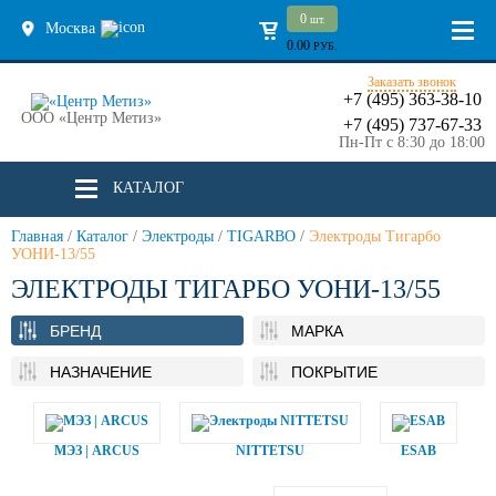
0
шт.
Москва
0.00
РУБ.
Заказать звонок
+7 (495) 363-38-10
ООО «Центр Метиз»
+7 (495) 737-67-33
Пн-Пт с 8:30 до 18:00
КАТАЛОГ
Главная
/
Каталог
/
Электроды
/
TIGARBO
/
Электроды Тигарбо
УОНИ-13/55
ЭЛЕКТРОДЫ ТИГАРБО УОНИ-13/55
БРЕНД
МАРКА
НАЗНАЧЕНИЕ
ПОКРЫТИЕ
МЭЗ | ARCUS
NITTETSU
ESAB