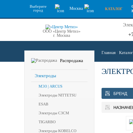
Выберите
Москва
КАТАЛОГ
город
Элек
ООО «Центр Метиз»
+
г. Москва
Главная
/
Каталог
Распродажа
ЭЛЕКТРО
Электроды
МЭЗ | ARCUS
БРЕНД
Электроды NITTETSU
ESAB
НАЗНАЧЕ
Электроды СЗСМ
TIGARBO
Электроды KOBELCO