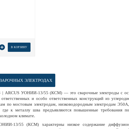
товара
В КОРЗИНУ
ВАРОЧНЫХ ЭЛЕКТРОДАХ
 | ARCUS УОНИИ-13/55 (КСМ) — это сварочные электроды с осн
 ответственных и особо ответственных конструкций из углероди
сам по мостовым электродам, низководородным электродам Э50А,
, где к металлу шва предъявляются повышенные требования по
 холодном климате.
НИИ-13/55 (КСМ) характерны низкое содержание диффузионн