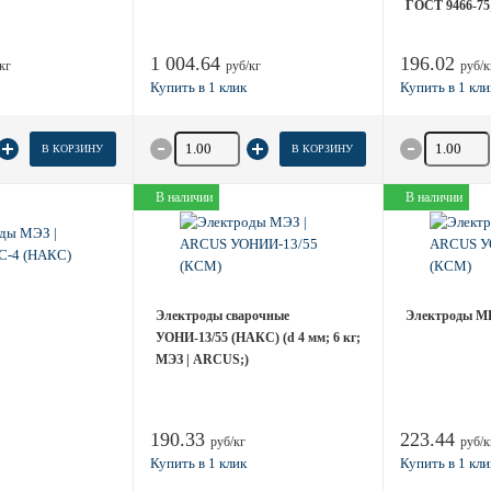
ГОСТ 9466-75
1 004.64
196.02
кг
руб/кг
руб/к
товара
Количество товара
Количество
В КОРЗИНУ
В КОРЗИНУ
В наличии
В наличии
Электроды сварочные
Электроды МР-
УОНИ-13/55 (НАКС) (d 4 мм; 6 кг;
МЭЗ | ARCUS;)
190.33
223.44
руб/кг
руб/к