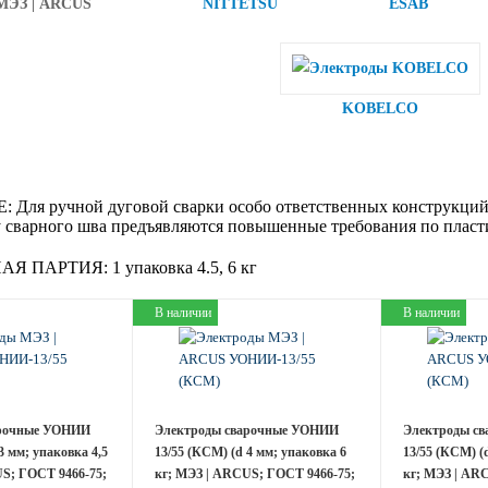
МЭЗ | ARCUS
NITTETSU
ESAB
KOBELCO
:
Для ручной дуговой сварки особо ответственных конструкций
у сварного шва предъявляются повышенные требования по пласти
АЯ ПАРТИЯ:
1 упаковка 4.5, 6 кг
В наличии
В наличии
арочные УОНИИ
Электроды сварочные УОНИИ
Электроды с
3 мм; упаковка 4,5
13/55 (КСМ) (d 4 мм; упаковка 6
13/55 (КСМ) (
S; ГОСТ 9466-75;
кг; МЭЗ | ARCUS; ГОСТ 9466-75;
кг; МЭЗ | AR