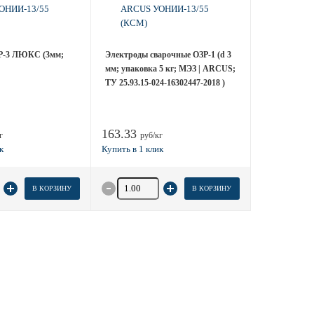
Р-3 ЛЮКС (3мм;
Электроды сварочные ОЗР-1 (d 3
мм; упаковка 5 кг; МЭЗ | ARCUS;
ТУ 25.93.15-024-16302447-2018 )
163.33
г
руб/кг
 товара
Количество товара
В КОРЗИНУ
В КОРЗИНУ