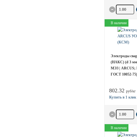
Количество 
В наличии
Электроды сва
(НАКС) (d 3 мм;
МЭЗ | ARCUS; 
ГОСТ 10052-75
802.32
руб/кг
Количество 
В наличии