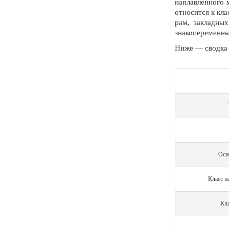
наплавленного 
относится к кл
рам, закладны
знакопеременны
Ниже — сводка 
Осн
Класс н
Кл