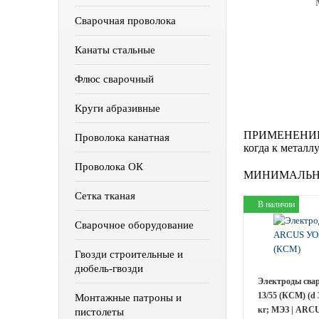
Сварочная проволока
Канаты стальные
Флюс сварочный
Круги абразивные
ПРИМЕНЕНИЕ
Проволока канатная
когда к металл
Проволока ОК
МИНИМАЛЬН
Сетка тканая
В наличии
Сварочное оборудование
Гвозди строительные и
дюбель-гвозди
Электроды св
13/55 (КСМ) (d 
Монтажные патроны и
кг; МЭЗ | ARCU
пистолеты