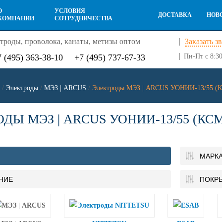
О
УСЛОВИЯ
ДОСТАВКА
НОВ
КОМПАНИИ
СОТРУДНИЧЕСТВА
троды, проволока, канаты, метизы оптом
Заказать з
7 (495) 363-38-10
+7 (495) 737-67-33
Пн-Пт с 8:30
/
Электроды
/
МЭЗ | ARCUS
/
Электроды МЭЗ | ARCUS УОНИИ-13/55 (
ДЫ МЭЗ | ARCUS УОНИИ-13/55 (КС
МАРК
НИЕ
ПОКР