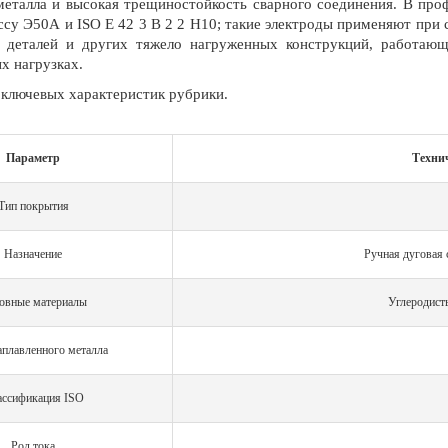
металла и высокая трещиностойкость сварного соединения. В про
ассу Э50А и ISO E 42 3 B 2 2 H10; такие электроды применяют при
х деталей и других тяжело нагруженных конструкций, работаю
х нагрузках.
ключевых характеристик рубрики.
Параметр
Техни
Тип покрытия
Назначение
Ручная дуговая 
овные материалы
Углеродист
аплавленного металла
ассификация ISO
Род тока