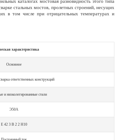
фильных каталогах мостовая разновидность этого типа
 сварке стальных мостов, пролетных строений, несущих
щих в том числе при отрицательных температурах и
ческая характеристика
Основное
сварка ответственных конструкций
ые и низколегированные стали
Э50А
E 42 3 B 2 2 H10
Постоянный ток