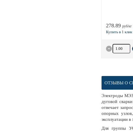
278.89
руб/кг
Количество 
ОТЗЫВЫ О С
Электроды МЭЗ
дуговой сварки
отвечает запро
опорных узлов
эксплуатации в
Для группы УО