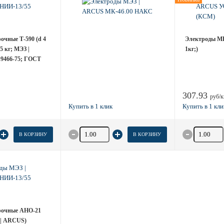
очные Т-590 (d 4
Электроды М
5 кг; МЭЗ |
1кг;)
9466-75; ГОСТ
307.93
руб/к
товара
Количество товара
Количество
В КОРЗИНУ
В КОРЗИНУ
рочные АНО-21
 | ARCUS)