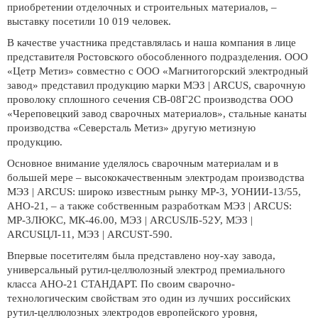
приобретении отделочных и строительных материалов, –
выставку посетили 10 019 человек.
В качестве участника представлялась и наша компания в лице
представителя Ростовского обособленного подразделения. ООО
«Цетр Метиз» совместно с ООО «Магнитогорский электродный
завод» представил продукцию марки МЭЗ | ARCUS, сварочную
проволоку сплошного сечения СВ-08Г2С производства ООО
«Череповецкий завод сварочных материалов», стальные канаты
производства «Северсталь Метиз» другую метизную
продукцию.
Основное внимание уделялось сварочным материалам и в
большей мере – высококачественным электродам производства
МЭЗ | ARCUS: широко известным рынку МР-3, УОНИИ-13/55,
АНО-21, – а также собственным разработкам МЭЗ | ARCUS:
МР-3ЛЮКС, МК-46.00, МЭЗ | ARCUSЛБ-52У, МЭЗ |
ARCUSЦЛ-11, МЭЗ | ARCUSТ-590.
Впервые посетителям была представлено ноу-хау завода,
универсальный рутил-целлюлозный электрод премиального
класса АНО-21 СТАНДАРТ. По своим сварочно-
технологическим свойствам это один из лучших российских
рутил-целлюлозных электродов европейского уровня,