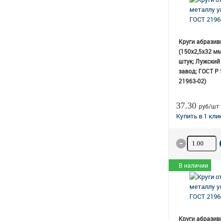
Круги абразив
(150х2,5х32 мм
штук; Лужский
завод; ГОСТ Р
21963-02)
37.30
руб/шт
Количество
В наличии
Круги абразив