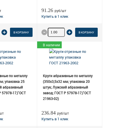
91.26
т
руб/шт
о товара
Количество товара
В КОРЗИНУ
В КОРЗИНУ
В наличии
вные по металлу
Круги абразивные по металлу
мм; упаковка 25
(350х3,5х32 мм; упаковка 20
ий абразивный
штук; Лужский абразивный
Р 57978-17,ГОСТ
завод; ГОСТ Р 57978-17,ГОСТ
21963-02)
236.84
шт
руб/шт