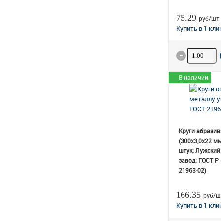
75.29
руб/шт
Количество
В наличии
Круги абразив
(300х3,0х22 мм
штук; Лужский
завод; ГОСТ Р
21963-02)
166.35
руб/ш