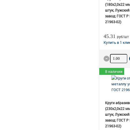
(180х2,0х22 мм
штук; Лужский
завод; ГОСТ Р
21963-02)
45.31
руб/шт
Количество
В наличии
Круги абразив
(230х2,0х22 мм
штук; Лужский
завод; ГОСТ Р
21963-02)