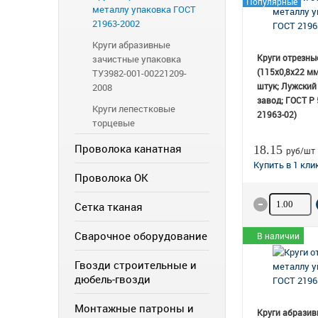
Популярные
металлу упаковка ГОСТ
21963-2002
Круги абразивные
Круги отрезны
зачистные упаковка
(115х0,8х22 мм
ТУ3982-001-00221209-
штук; Лужский
2008
завод; ГОСТ Р
Круги лепестковые
21963-02)
торцевые
Проволока канатная
18.15
руб/шт
Проволока ОК
Количество
Сетка тканая
Сварочное оборудование
В наличии
Гвозди строительные и
дюбель-гвозди
Монтажные патроны и
Круги абразив