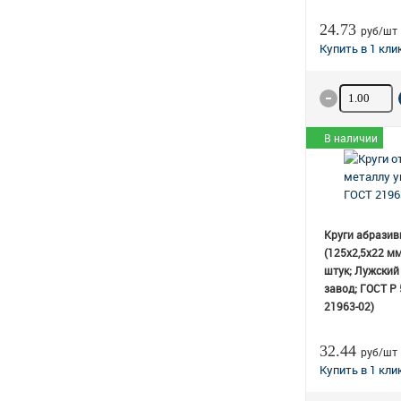
24.73
руб/шт
Количество
В наличии
Круги абразив
(125х2,5х22 мм
штук; Лужский
завод; ГОСТ Р
21963-02)
32.44
руб/шт