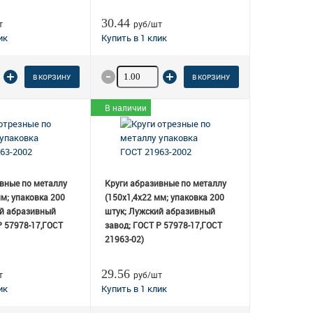
30.44
т
руб/шт
о товара
Количество товара
В КОРЗИНУ
В КОРЗИНУ
В наличии
вные по металлу
Круги абразивные по металлу
мм; упаковка 200
(150х1,4х22 мм; упаковка 200
ий абразивный
штук; Лужский абразивный
Р 57978-17,ГОСТ
завод; ГОСТ Р 57978-17,ГОСТ
21963-02)
29.56
т
руб/шт