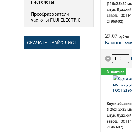
пистолеты
(115х2,5х22 мм
штук; Лужский
Преобразователи
завод; ГОСТ Р
частоты FUJI ELECTRIC
21963-02)
27.07
руб/шт
СКАЧАТЬ ПРАЙС-ЛИСТ
Количество
В наличии
Круги абразив
(125х1,2х22 мм
штук; Лужский
завод; ГОСТ Р
21963-02)