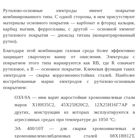
Рутилово-основные электроды имеют покрытие
комбинированного типа. С одной стороны, в нем присутствуют
материалы основного покрытия — карбонат и фторид кальция,
карбид магния, ферросплавы, с другой — основной элемент
рутилового покрытия — диоксид титана (концентрированный
рутил).
Благодаря этой комбинации газовая среда более эффективно
защищает сварочную ванну от окисления. Электроды с
покрытием этого типа маркируются как RB, где R означает
рутиловое, а B — основное покрытие. Ключевая функция таких
электродов — сварка коррозионностойких сталей. Наиболее
востребованные марки электродов с рутилово-основным
покрытием:
ОЗЛ-9А — ими варят жаростойкие хромоникелевые стали
марок Х18Н35С2, 45Х25Н20С2, 12Х25Н16Г7АР и
других, конструкции из которых эксплуатируются в
агрессивных средах при температуре до 1050 °С;
ЭА 400/10Т — для сварки хромоникелевых и
хромоникелемолибденовых сталей 08Х18Н12Т,