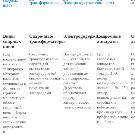
Виды
Сварочные
Электрододержатель
Сварочные
О
сварных
трансформаторы
аппараты
д
швов
Сварочные
Электродержател
Группы
О
Под
трансформаторы
ь — устройство
сварочных
р
воздействием
служат для
для фиксации
аппаратов:
и
высоких
выполнения
электрода и
бытовые, силой
у
температур
электродуговой
управления им
тока до 150
х
материал
сварки и наплавки
при сварочных
ампер;
и
плавится,
металла
работах.
полупрофессиона
К
смешиваясь и
покрытыми
Держатель
льные — 150–250
р
формируя
электродами.
обеспечивает
ампер,
ма
единую
подачу
используемые на
ди
монолитную
электрического
стройках и
т
область —
тока к электроду.
небольших
на
сварочный
производствах;
С
шов. Перед
профессиональны
ос
началом
е — более...
сварки важно
определить
в...