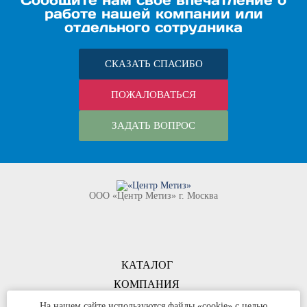
Сообщите нам своё впечатление о
работе нашей компании или
отдельного сотрудника
СКАЗАТЬ СПАСИБО
ПОЖАЛОВАТЬСЯ
ЗАДАТЬ ВОПРОС
ООО «Центр Метиз» г. Москва
КАТАЛОГ
КОМПАНИЯ
КОНТАКТЫ
На нашем сайте используются файлы «cookie» с целью