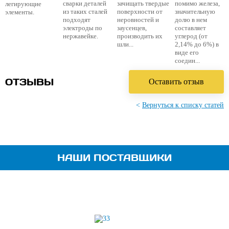
сварки деталей
зачищать твердые
помимо железа,
легирующие
из таких сталей
поверхности от
значительную
элементы.
подходят
неровностей и
долю в нем
электроды по
заусенцев,
составляет
нержавейке.
производить их
углерод (от
шли...
2,14% до 6%) в
виде его
соедин...
ОТЗЫВЫ
Оставить отзыв
<
Вернуться к списку статей
НАШИ ПОСТАВЩИКИ