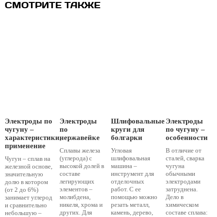
СМОТРИТЕ ТАКЖЕ
Электроды по
Электроды
Шлифовальные
Электроды
чугуну –
по
круги для
по чугуну –
характеристики,
нержавейке
болгарки
особенности
применение
Сплавы железа
Угловая
В отличие от
(углерода) с
шлифовальная
сталей, сварка
Чугун – сплав на
высокой долей в
машина –
чугуна
железной основе,
составе
инструмент для
обычными
значительную
легирующих
отделочных
электродами
долю в котором
элементов –
работ. С ее
затруднена.
(от 2 до 6%)
молибдена,
помощью можно
Дело в
занимает углерод
никеля, хрома и
резать металл,
химическом
и сравнительно
других. Для
камень, дерево,
составе сплава:
небольшую –