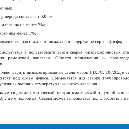
очная;
 углерода составляет 0,08%;
 марганца не менее 2%;
кремния менее 1%;
окачественная сталь с минимальным содержание серы и фосфора.
ользуется в полуавтоматической сварке низкоуглеродистых ста
для ремонтной наплавки. Области применения — производс
е.
ляет варить низколегированные стали марок 14ХГС, 10Г2СД и те
 варят под слоем флюса. Применяется для сварки трубопроводо
условиях высоких температур и высокого давления.
зуется для автоматической, полуавтоматической и ручной газово
т3пс и им подобных. Сварка может выполняться под флюсом или в з