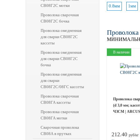
СВ08Г2С мотки
0.8мм
1мм
Проволока сварочная
СВ08Г2С бочка
Проволока омедненная
Проволока
для сварки СВ08Г2С
МИНИМАЛЬН
кассеты
Проволока омедненная
В наличии
для сварки СВ08Г2С
бочка
Проволока омедненная
для сварки
СВ08Г2С/08ГС кассеты
Проволока сварочная
Проволока сва
СВ08ГА кассеты
(d 3,0 мм; кассе
Проволока сварочная
ЧЗСМ | ARCUS;
СВ08ГА мотки
Сварочная проволока
СВ08А в прутках
212.40
руб/кг