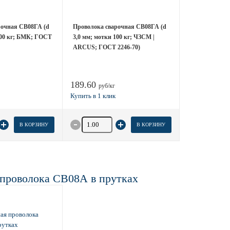
рочная СВ08ГА (d
Проволока сварочная СВ08ГА (d
100 кг; БМК; ГОСТ
3,0 мм; мотки 100 кг; ЧЗСМ |
ARCUS; ГОСТ 2246-70)
189.60
руб/кг
товара
Количество товара
В КОРЗИНУ
В КОРЗИНУ
 проволока СВ08А в прутках