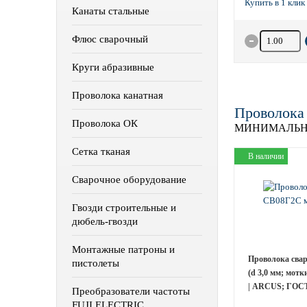
Канаты стальные
Количество 
Флюс сварочный
Круги абразивные
Проволока канатная
Проволока
Проволока ОК
МИНИМАЛЬН
Сетка тканая
В наличии
Сварочное оборудование
Гвозди строительные и
дюбель-гвозди
Монтажные патроны и
Проволока сва
пистолеты
(d 3,0 мм; мотк
| ARCUS; ГОСТ
Преобразователи частоты
FUJI ELECTRIC