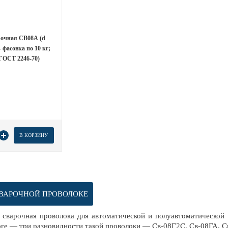
рочная СВ08А (d
- фасовка по 10 кг;
ГОСТ 2246-70)
товара
В КОРЗИНУ
ВАРОЧНОЙ ПРОВОЛОКЕ
сварочная проволока для автоматической и полуавтоматической 
логе — три разновидности такой проволоки — Св-08Г2С, Св-08ГА, 