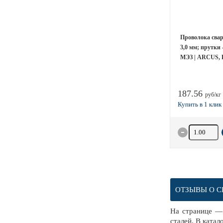
Проволока сва
3,0 мм; прутки 
МЭЗ | ARCUS, 
187.56
руб/кг
Количество 
ОТЗЫВЫ О С
На странице — 
сталей. В ката