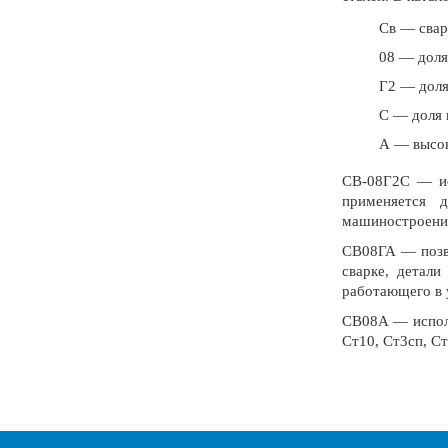
Св — свар
08 — доля
Г2 — доля
С — доля 
А — высок
СВ-08Г2С — исп
применяется 
машиностроени
СВ08ГА — позво
сварке, детали
работающего в 
СВ08А — исполь
Ст10, Ст3сп, С