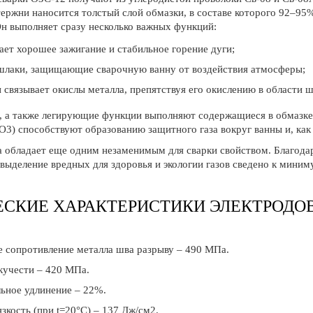
тержни наносится толстый слой обмазки, в составе которого 92–95
Он выполняет сразу несколько важных функций:
ает хорошее зажигание и стабильное горение дуги;
шлаки, защищающие сварочную ванну от воздействия атмосферы;
 связывает окислы металла, препятствуя его окислению в области ш
, а также легирующие функции выполняют содержащиеся в обмазке
3) способствуют образованию защитного газа вокруг ванны и, как 
а обладает еще одним незаменимым для сварки свойством. Благода
выделение вредных для здоровья и экологии газов сведено к миним
СКИЕ ХАРАКТЕРИСТИКИ ЭЛЕКТРОДОВ
 сопротивление металла шва разрыву – 490 МПа.
кучести – 420 МПа.
ьное удлинение – 22%.
зкость (при t=20°C) – 137 Дж/см2.