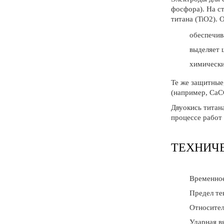
фосфора). На с
титана (TiO2). 
обеспечив
выделяет 
химически
Те же защитные
(например, СаСО
Двуокись титан
процессе работ 
ТЕХНИЧЕ
Временное
Предел те
Относител
Ударная вя