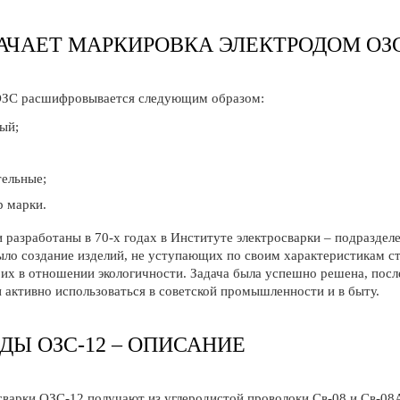
АЧАЕТ МАРКИРОВКА ЭЛЕКТРОДОМ ОЗС
ОЗС расшифровывается следующим образом:
ый;
тельные;
р марки.
 разработаны в 70-х годах в Институте электросварки – подразде
ыло создание изделий, не уступающих по своим характеристикам с
их в отношении экологичности. Задача была успешно решена, посл
 активно использоваться в советской промышленности и в быту.
ДЫ ОЗС-12 – ОПИСАНИЕ
сварки ОЗС-12 получают из углеродистой проволоки Св-08 и Св-08