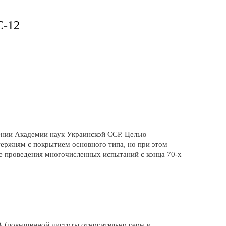
-12
лении Академии наук Украинской ССР. Целью
тержням с покрытием основного типа, но при этом
е проведения многочисленных испытаний с конца 70-х
А (повышенной чистоты относительно серы и