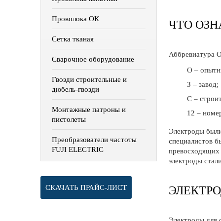
Проволока ОК
ЧТО ОЗН
Сетка тканая
Аббревиатура 
Сварочное оборудование
О – опытн
Гвозди строительные и
З – завод;
дюбель-гвозди
С – строи
Монтажные патроны и
12 – номе
пистолеты
Электроды были
Преобразователи частоты
специалистов б
FUJI ELECTRIC
превосходящих 
электроды стали
СКАЧАТЬ ПРАЙС-ЛИСТ
ЭЛЕКТРО
Электроды для 