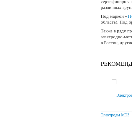
сертифицирован
различных груп
Под маркой «
Т
область). Под 
Также в ряду п
электродно-мет
в России, друг
РЕКОМЕН
Previous
Электроды Тигарбо ОЗС-12
Электроды МЭЗ 