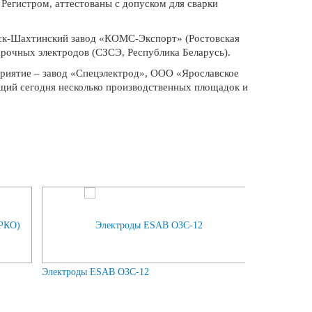
егистром, аттестованы с допуском для сварки
нск-Шахтинский завод «КОМС-Экспорт» (Ростовская
очных электродов (СЗСЭ, Республика Беларусь).
приятие – завод «Спецэлектрод», ООО «Ярославское
щий сегодня несколько производственных площадок и
Next
Электроды ESAB ОЗС-12
Электроды Т