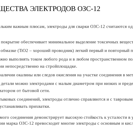
ЕСТВА ЭЛЕКТРОДОВ ОЗС-12
ольким важным плюсам, электроды для сварки ОЗС-12 считаются о
 покрытие обеспечивает минимальное выделение токсичных вещест
 обмазке (TiO2 – хороший проводник) легкий первый и повторный п
жно выполнять током любого рода и в любом пространственном по
ии непосредственно на стройплощадке.
наличии окалины или следов окисления на участке соединения в ме
 детали можно электродами с малым диаметром при низких и преде
атором от бытовой сети.
ыковых соединений, электроды отлично справляются и с тавровыми
 устанавливать прихватки.
мого соединения демонстрирует высокую стойкость к усталости в у
ии марка ОЗС-12 превосходит многие электроды с основным и кис