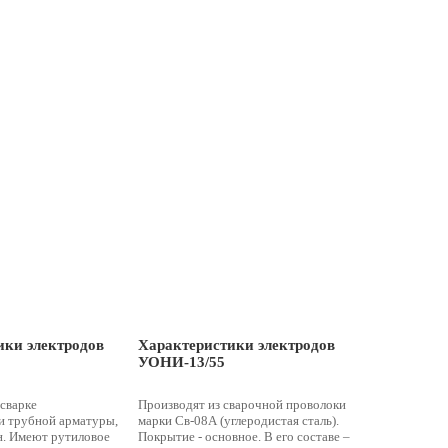
ики электродов
Характеристики электродов
УОНИ-13/55
сварке
Производят из сварочной проволоки
и трубной арматуры,
марки Св-08А (углеродистая сталь).
н. Имеют рутиловое
Покрытие - основное. В его составе –