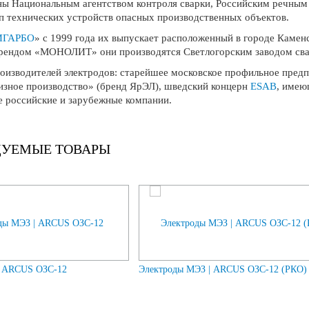
ы Национальным агентством контроля сварки, Российским речным Р
п технических устройств опасных производственных объектов.
ИГАРБО
» с 1999 года их выпускает расположенный в городе Каме
брендом «МОНОЛИТ» они производятся Светлогорским заводом свар
роизводителей электродов: старейшее московское профильное пред
изное производство» (бренд ЯрЭЛ), шведский концерн
ESAB
, имею
ие российские и зарубежные компании.
ДУЕМЫЕ ТОВАРЫ
| ARCUS ОЗС-12
Электроды МЭЗ | ARCUS ОЗС-12 (РКО)