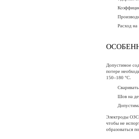
Коэффицие
Производит
Расход на 
ОСОБЕН
Допустимое сод
потере необход
150–180 °C.
Сваривать 
Шов на де
Допустима
Электроды ОЗС-
чтобы не испор
образоваться п