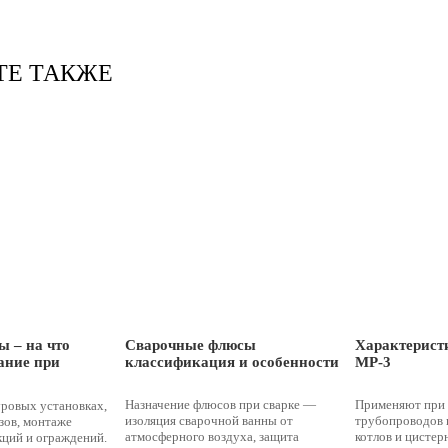
ТЕ ТАКЖЕ
ы – на что
Сварочные флюсы
Характерист
ание при
классификация и особенности
МР-3
Назначение флюсов при сварке —
Применяют при 
уровых установках,
изоляция сварочной ванны от
трубопроводов 
зов, монтаже
атмосферного воздуха, защита
котлов и цистер
кций и ограждений.