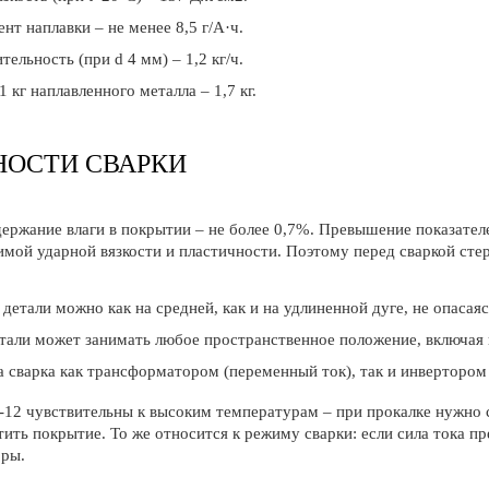
нт наплавки – не менее 8,5 г/А·ч.
ельность (при d 4 мм) – 1,2 кг/ч.
1 кг наплавленного металла – 1,7 кг.
НОСТИ СВАРКИ
ержание влаги в покрытии – не более 0,7%. Превышение показател
имой ударной вязкости и пластичности. Поэтому перед сваркой сте
детали можно как на средней, как и на удлиненной дуге, не опасая
тали может занимать любое пространственное положение, включая в
 сварка как трансформатором (переменный ток), так и инвертором
12 чувствительны к высоким температурам – при прокалке нужно 
тить покрытие. То же относится к режиму сварки: если сила тока 
оры.