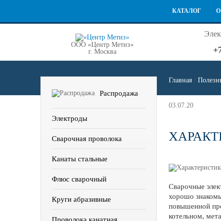
КАТАЛОГ
О
Элек
ООО «Центр Метиз»
+
г. Москва
Главная
/
Полезны
Распродажа
03.07.20
Электроды
ХАРАКТ
Сварочная проволока
Канаты стальные
Флюс сварочный
Сварочные элек
хорошо знакомы
Круги абразивные
повышенной про
котельном, мет
Проволока канатная