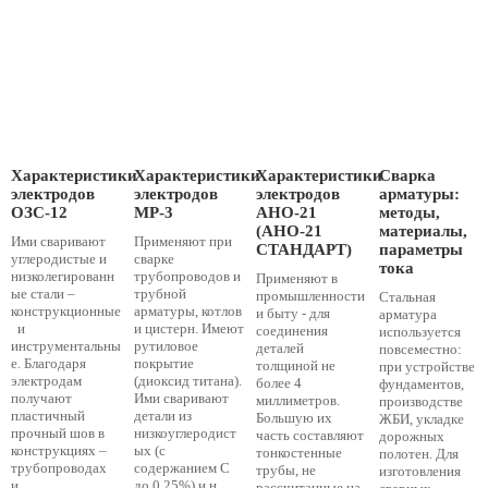
Характеристики
Характеристики
Характеристики
Сварка
электродов
электродов
электродов
арматуры:
ОЗС-12
МР-3
АНО-21
методы,
(АНО-21
материалы,
Ими сваривают
Применяют при
СТАНДАРТ)
параметры
углеродистые и
сварке
тока
низколегированн
трубопроводов и
Применяют в
ые стали –
трубной
промышленности
Стальная
конструкционные
арматуры, котлов
и быту - для
арматура
и
и цистерн. Имеют
соединения
используется
инструментальны
рутиловое
деталей
повсеместно:
е. Благодаря
покрытие
толщиной не
при устройстве
электродам
(диоксид титана).
более 4
фундаментов,
получают
Ими сваривают
миллиметров.
производстве
пластичный
детали из
Большую их
ЖБИ, укладке
прочный шов в
низкоуглеродист
часть составляют
дорожных
конструкциях –
ых (с
тонкостенные
полотен. Для
трубопроводах
содержанием С
трубы, не
изготовления
и...
до 0,25%) и н...
рассчитанные на