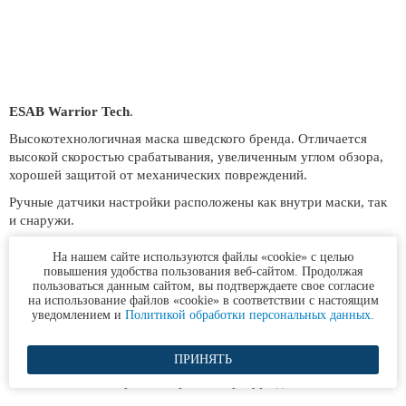
ESAB Warrior Tech
.
Высокотехнологичная маска шведского бренда. Отличается
высокой скоростью срабатывания, увеличенным углом обзора,
хорошей защитой от механических повреждений.
Ручные датчики настройки расположены как внутри маски, так
и снаружи.
Преимущества:
На нашем сайте используются файлы «cookie» с целью
повышения удобства пользования веб-сайтом. Продолжая
дублированные датчики регулировки;
пользоваться данным сайтом, вы подтверждаете свое согласие
на использование файлов «cookie» в соответствии с настоящим
возможность установки диоптрических линз;
уведомлением и
Политикой обработки персональных данных.
высокий уровень защиты от механических повреждений;
увеличенный угол обзора;
ПРИНЯТЬ
возможность работы при температуре до -10°С.