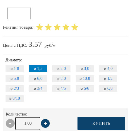
Рейтинг товара:
3.57
Цена с НДС:
руб/м
Диаметр:
1,0
1,5
2,0
3,0
4,0
⌀
⌀
⌀
⌀
⌀
5,0
6,0
8,0
10,0
1/2
⌀
⌀
⌀
⌀
⌀
2/3
3/4
4/5
5/6
6/8
⌀
⌀
⌀
⌀
⌀
8/10
⌀
Количество:
КУПИТЬ