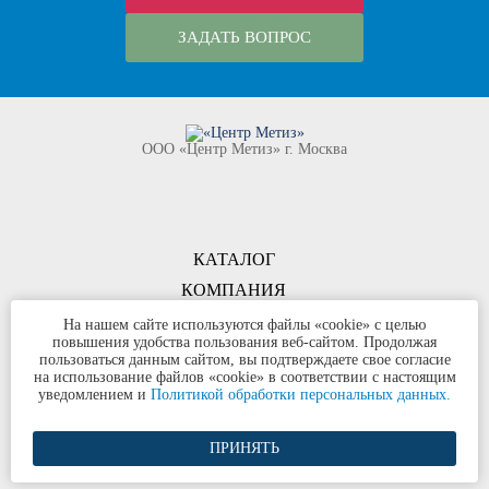
ЗАДАТЬ ВОПРОС
ООО «Центр Метиз» г. Москва
КАТАЛОГ
КОМПАНИЯ
КОНТАКТЫ
На нашем сайте используются файлы «cookie» с целью
повышения удобства пользования веб-сайтом. Продолжая
©
ООО «Центр Метиз»
2000-2026
пользоваться данным сайтом, вы подтверждаете свое согласие
Все права защищены
на использование файлов «cookie» в соответствии с настоящим
уведомлением и
Политикой обработки персональных данных.
Политика конфиденциальности
ПРИНЯТЬ
Разработка сайта и продвижение