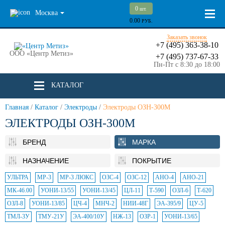
0
шт.
Москва
0.00
РУБ.
Заказать звонок
+7 (495) 363-38-10
ООО «Центр Метиз»
+7 (495) 737-67-33
Пн-Пт с 8:30 до 18:00
КАТАЛОГ
Главная
/
Каталог
/
Электроды
/
Электроды ОЗН-300М
ЭЛЕКТРОДЫ ОЗН-300М
БРЕНД
МАРКА
НАЗНАЧЕНИЕ
ПОКРЫТИЕ
УЛЬТРА
МР-3
МР-3 ЛЮКС
ОЗС-4
ОЗС-12
АНО-4
АНО-21
МК-46.00
УОНИ-13/55
УОНИ-13/45
ЦЛ-11
Т-590
ОЗЛ-6
Т-620
ОЗЛ-8
УОНИ-13/85
ЦЧ-4
МНЧ-2
НИИ-48Г
ЭА-395/9
ЦУ-5
ТМЛ-3У
ТМУ-21У
ЭА-400/10У
НЖ-13
ОЗР-1
УОНИ-13/65