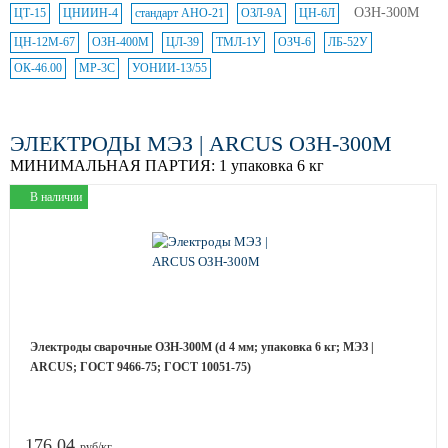
ОЗН-300М
ЦТ-15
ЦНИИН-4
стандарт АНО-21
ОЗЛ-9А
ЦН-6Л
ЦН-12М-67
ОЗН-400М
ЦЛ-39
ТМЛ-1У
ОЗЧ-6
ЛБ-52У
ОК-46.00
МР-3С
УОНИИ-13/55
ЭЛЕКТРОДЫ МЭЗ | ARCUS ОЗН-300М
МИНИМАЛЬНАЯ ПАРТИЯ:
1 упаковка 6 кг
В наличии
Электроды сварочные ОЗН-300М (d 4 мм; упаковка 6 кг; МЭЗ |
ARCUS; ГОСТ 9466-75; ГОСТ 10051-75)
176.04
руб/кг