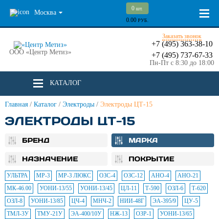
0
шт.
Москва
0.00
РУБ.
Заказать звонок
+7 (495) 363-38-10
ООО «Центр Метиз»
+7 (495) 737-67-33
Пн-Пт с 8:30 до 18:00
КАТАЛОГ
Главная
/
Каталог
/
Электроды
/
Электроды ЦТ-15
ЭЛЕКТРОДЫ ЦТ-15
БРЕНД
МАРКА
НАЗНАЧЕНИЕ
ПОКРЫТИЕ
УЛЬТРА
МР-3
МР-3 ЛЮКС
ОЗС-4
ОЗС-12
АНО-4
АНО-21
МК-46.00
УОНИ-13/55
УОНИ-13/45
ЦЛ-11
Т-590
ОЗЛ-6
Т-620
ОЗЛ-8
УОНИ-13/85
ЦЧ-4
МНЧ-2
НИИ-48Г
ЭА-395/9
ЦУ-5
ТМЛ-3У
ТМУ-21У
ЭА-400/10У
НЖ-13
ОЗР-1
УОНИ-13/65