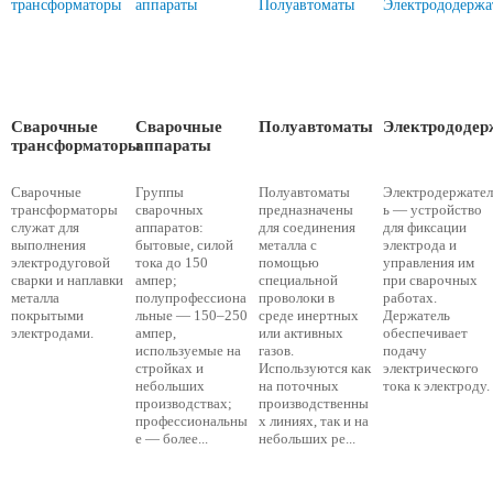
Сварочные
Сварочные
Полуавтоматы
Электрододер
трансформаторы
аппараты
Сварочные
Группы
Полуавтоматы
Электродержате
трансформаторы
сварочных
предназначены
ь — устройство
служат для
аппаратов:
для соединения
для фиксации
выполнения
бытовые, силой
металла с
электрода и
электродуговой
тока до 150
помощью
управления им
сварки и наплавки
ампер;
специальной
при сварочных
металла
полупрофессиона
проволоки в
работах.
покрытыми
льные — 150–250
среде инертных
Держатель
электродами.
ампер,
или активных
обеспечивает
используемые на
газов.
подачу
стройках и
Используются как
электрического
небольших
на поточных
тока к электроду.
производствах;
производственны
профессиональны
х линиях, так и на
е — более...
небольших ре...