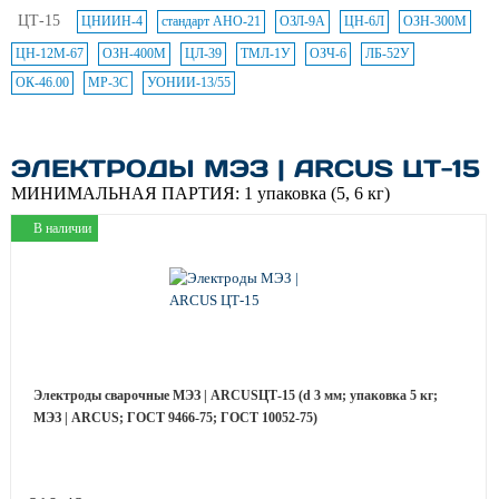
ЦТ-15
ЦНИИН-4
стандарт АНО-21
ОЗЛ-9А
ЦН-6Л
ОЗН-300М
ЦН-12М-67
ОЗН-400М
ЦЛ-39
ТМЛ-1У
ОЗЧ-6
ЛБ-52У
ОК-46.00
МР-3С
УОНИИ-13/55
ЭЛЕКТРОДЫ МЭЗ | ARCUS ЦТ-15
МИНИМАЛЬНАЯ ПАРТИЯ:
1 упаковка (5, 6 кг)
В наличии
Электроды сварочные МЭЗ | ARCUSЦТ-15 (d 3 мм; упаковка 5 кг;
МЭЗ | ARCUS; ГОСТ 9466-75; ГОСТ 10052-75)