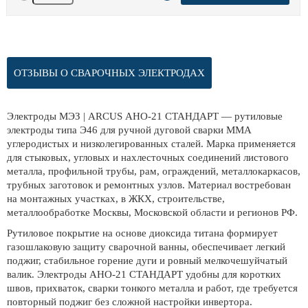
ОТЗЫВЫ О СВАРОЧНЫХ ЭЛЕКТРОДАХ
Электроды МЭЗ | ARCUS АНО-21 СТАНДАРТ — рутиловые
электроды типа Э46 для ручной дуговой сварки MMA
углеродистых и низколегированных сталей. Марка применяется
для стыковых, угловых и нахлесточных соединений листового
металла, профильной трубы, рам, ограждений, металлокаркасов,
трубных заготовок и ремонтных узлов. Материал востребован
на монтажных участках, в ЖКХ, строительстве,
металлообработке Москвы, Московской области и регионов РФ.
Рутиловое покрытие на основе диоксида титана формирует
газошлаковую защиту сварочной ванны, обеспечивает легкий
поджиг, стабильное горение дуги и ровный мелкочешуйчатый
валик. Электроды АНО-21 СТАНДАРТ удобны для коротких
швов, прихваток, сварки тонкого металла и работ, где требуется
повторный поджиг без сложной настройки инвертора.