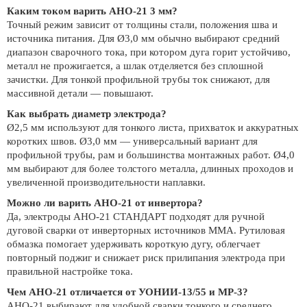
Каким током варить АНО-21 3 мм?
Точный режим зависит от толщины стали, положения шва и
источника питания. Для Ø3,0 мм обычно выбирают средний
диапазон сварочного тока, при котором дуга горит устойчиво,
металл не прожигается, а шлак отделяется без сплошной
зачистки. Для тонкой профильной трубы ток снижают, для
массивной детали — повышают.
Как выбрать диаметр электрода?
Ø2,5 мм используют для тонкого листа, прихваток и аккуратных
коротких швов. Ø3,0 мм — универсальный вариант для
профильной трубы, рам и большинства монтажных работ. Ø4,0
мм выбирают для более толстого металла, длинных проходов и
увеличенной производительности наплавки.
Можно ли варить АНО-21 от инвертора?
Да, электроды АНО-21 СТАНДАРТ подходят для ручной
дуговой сварки от инверторных источников MMA. Рутиловая
обмазка помогает удерживать короткую дугу, облегчает
повторный поджиг и снижает риск прилипания электрода при
правильной настройке тока.
Чем АНО-21 отличается от УОНИИ-13/55 и МР-3?
АНО-21 выбирают для удобной сварки тонкого и среднего