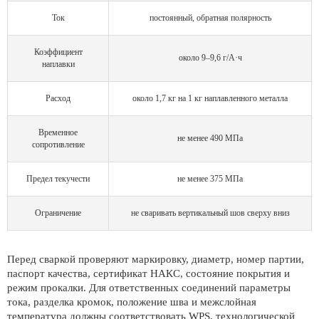
Ток
постоянный, обратная полярность
Коэффициент
около 9–9,6 г/А·ч
наплавки
Расход
около 1,7 кг на 1 кг наплавленного металла
Временное
не менее 490 МПа
сопротивление
Предел текучести
не менее 375 МПа
Ограничение
не сваривать вертикальный шов сверху вниз
Перед сваркой проверяют маркировку, диаметр, номер партии,
паспорт качества, сертификат НАКС, состояние покрытия и
режим прокалки. Для ответственных соединений параметры
тока, разделка кромок, положение шва и межслойная
температура должны соответствовать WPS, технологической